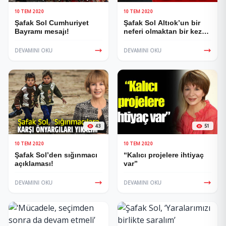
10 TEM 2020
10 TEM 2020
Şafak Sol Cumhuriyet
Şafak Sol Altıok’un bir
Bayramı mesajı!
neferi olmaktan bir kez
daha onur duydum
DEVAMINI OKU
DEVAMINI OKU
43
51
10 TEM 2020
10 TEM 2020
Şafak Sol’den sığınmacı
“Kalıcı projelere ihtiyaç
açıklaması!
var”
DEVAMINI OKU
DEVAMINI OKU