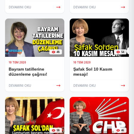
kutluyorum”
DEVAMINI OKU
DEVAMINI OKU
48
54
10 TEM 2020
10 TEM 2020
Bayram tatillerine
Şafak Sol 10 Kasım
düzenleme çağrısı!
mesajı!
DEVAMINI OKU
DEVAMINI OKU
58
46