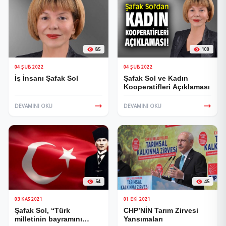
85
100
04 ŞUB 2022
04 ŞUB 2022
İş İnsanı Şafak Sol
Şafak Sol ve Kadın
Kooperatifleri Açıklaması
DEVAMINI OKU
DEVAMINI OKU
54
45
03 KAS 2021
01 EKI 2021
Şafak Sol, “Türk
CHP’NİN Tarım Zirvesi
milletinin bayramını
Yansımaları