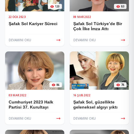
120
83
22 OCA 2023
09 MAR 2022
Şafak Sol Kariyer Süreci
Şafak Sol Türkiye’de Bir
Çok İlke İmza Attı
DEVAMINI OKU
DEVAMINI OKU
86
78
03 MAR 2022
16 ŞUB 2022
Cumhuriyet 2023 Halk
Şafak Sol, güzellikte
Partisi 37. Kurultayı
geleneksel algıyı yıktı
DEVAMINI OKU
DEVAMINI OKU