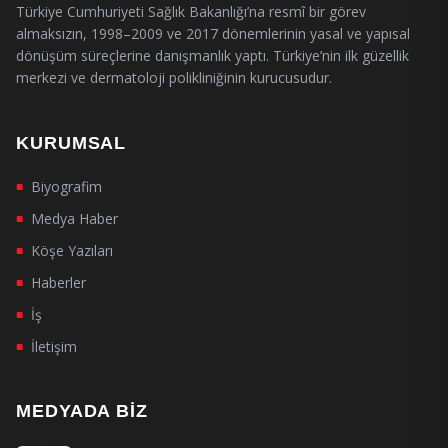
Türkiye Cumhuriyeti Sağlık Bakanlığı’na resmî bir görev
almaksızın, 1998–2009 ve 2017 dönemlerinin yasal ve yapısal
dönüşüm süreçlerine danışmanlık yaptı. Türkiye’nin ilk güzellik
merkezi ve dermatoloji polikliniğinin kurucusudur.
KURUMSAL
Biyografim
■
Medya Haber
■
Köşe Yazıları
■
Haberler
■
İş
■
İletişim
■
MEDYADA BIZ