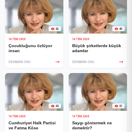
42
40
14 TEM 2020
14 TEM 2020
Çocukluğunu özlüyor
Büyük şirketlerde küçük
insan
adamlar
DEVAMINI OKU
DEVAMINI OKU
45
51
14 TEM 2020
14 TEM 2020
Cumhuriyet Halk Partisi
Saygı göstermek ne
ve Fatma Köse
demektir?