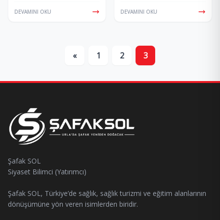
DEVAMINI OKU
DEVAMINI OKU
«
1
2
3
Şafak SOL
Siyaset Bilimci (Yatırımcı)
Şafak SOL, Türkiye’de sağlık, sağlık turizmi ve eğitim alanlarının
dönüşümüne yön veren isimlerden biridir.