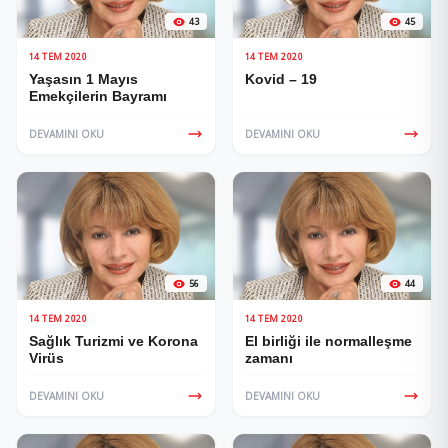
43
45
14 TEM 2020
14 TEM 2020
Yaşasın 1 Mayıs
Kovid – 19
Emekçilerin Bayramı
DEVAMINI OKU
DEVAMINI OKU
56
44
14 TEM 2020
14 TEM 2020
Sağlık Turizmi ve Korona
El birliği ile normalleşme
Virüs
zamanı
DEVAMINI OKU
DEVAMINI OKU