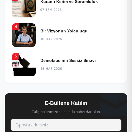
Kuran-ı Kerim ve Sorumluluk
07 TEM 2026
4
Bir Vizyonun Yolculuğu
18 HAZ 2026
5
Demokrasinin Sessiz Sınavı
15 HAZ 2026
E-Bültene Katılın
Çalışmalarımızdan anında haberdar olun.