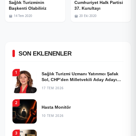
Sağlık Turizminin
Cumhuriyet Halk Partisi
Başkenti Olabiliriz
37. Kurultayı
14 Tem 2020
20 Eki 2020
SON EKLENENLER
1
Sağlık Turizmi Uzmanı Yatırımcı Şafak
Sol, CHP’den Milletvekili Aday Adayı
Oldu!
17 TEM 2026
2
Hasta Monitör
10 TEM 2026
3