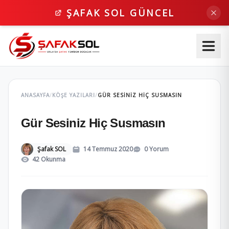
ŞAFAK SOL GÜNCEL
ANASAYFA
/
KÖŞE YAZILARI
/
GÜR SESINIZ HIÇ SUSMASIN
Gür Sesiniz Hiç Susmasın
Şafak SOL
14 Temmuz 2020
0 Yorum
42 Okunma