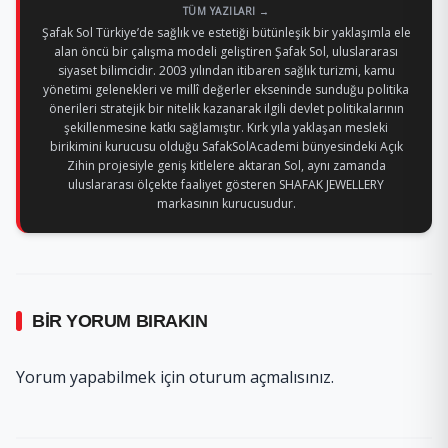
TÜM YAZILARI →
Şafak Sol Türkiye’de sağlık ve estetiği bütünleşik bir yaklaşımla ele
alan öncü bir çalışma modeli geliştiren Şafak Sol, uluslararası
siyaset bilimcidir. 2003 yılından itibaren sağlık turizmi, kamu
yönetimi gelenekleri ve millî değerler ekseninde sunduğu politika
önerileri stratejik bir nitelik kazanarak ilgili devlet politikalarının
şekillenmesine katkı sağlamıştır. Kırk yıla yaklaşan mesleki
birikimini kurucusu olduğu SafakSolAcademi bünyesindeki Açık
Zihin projesiyle geniş kitlelere aktaran Sol, aynı zamanda
uluslararası ölçekte faaliyet gösteren SHAFAK JEWELLERY
markasının kurucusudur.
BIR YORUM BIRAKIN
Yorum yapabilmek için
oturum açmalısınız
.