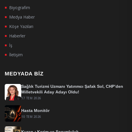
Biyografim
■
Medya Haber
■
Köşe Yazıları
■
Haberler
■
İş
■
İletişim
■
MEDYADA BIZ
Sağlık Turizmi Uzmanı Yatırımcı Şafak Sol, CHP’den
Milletvekili Aday Adayı Oldu!
17 TEM 2026
Hasta Monitör
10 TEM 2026
Kuran-ı Kerim ve Sorumluluk