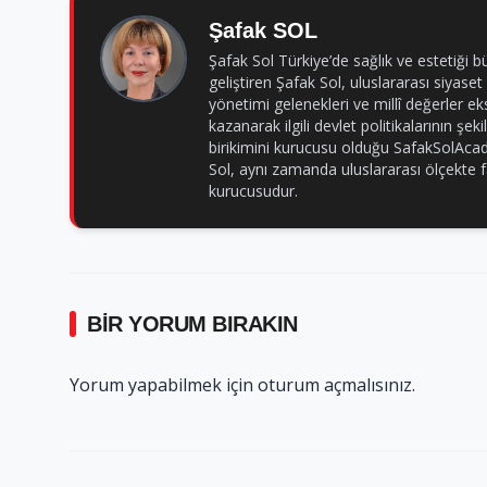
Şafak SOL
Şafak Sol Türkiye’de sağlık ve estetiği b
geliştiren Şafak Sol, uluslararası siyaset
yönetimi gelenekleri ve millî değerler eks
kazanarak ilgili devlet politikalarının şe
birikimini kurucusu olduğu SafakSolAcade
Sol, aynı zamanda uluslararası ölçekt
kurucusudur.
BIR YORUM BIRAKIN
Yorum yapabilmek için
oturum açmalısınız
.