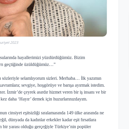
riyet 2023
sularında hayallerimizi yüzdürdüğümüz. Bizim
ayrı geçtiğinde üzüldüğümüz…”
 sözleriyle selamlıyorum sizleri. Merhaba… İlk yazımın
kavramlara; sevgiye, hoşgörüye ve barışa ayırmak istedim.
r. İzmir’de çeyrek asırdır hizmet veren bir iş insanı ve bir
ir kez daha ‘Hayır’ demek için huzurlarınızdayım.
 cinsiyet eşitsizliği sıralamasında 149 ülke arasında ne
ğil, dünyada da kadınlar erkekler kadar eşit fırsatlara
n bir yarası olduğu gerçeğiyle Türkiye’nin popüler