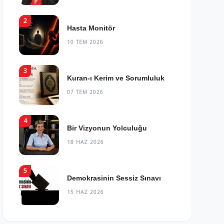
2
Hasta Monitör
10 TEM 2026
3
Kuran-ı Kerim ve Sorumluluk
07 TEM 2026
4
Bir Vizyonun Yolculuğu
18 HAZ 2026
5
Demokrasinin Sessiz Sınavı
15 HAZ 2026