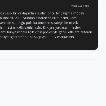
TÜM YAZILARI →
ütünleşik bir yaklaşımla ele alan öncü bir çalışma modeli
 bilimcidir. 2003 yılından itibaren sağlık turizmi, kamu
eninde sunduğu politika önerileri stratejik bir nitelik
killenmesine katkı sağlamıştır. Kırk yıla yaklaşan mesleki
mi bünyesindeki Açık Zihin projesiyle geniş kitlelere aktaran
e faaliyet gösteren SHAFAK JEWELLERY markasının