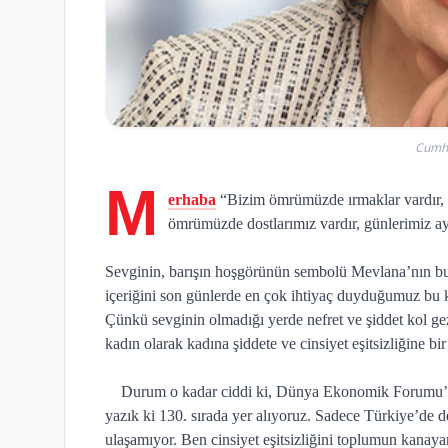
Cumhu
M
erhaba
“Bizim ömrümüzde ırmaklar vardır, 
ömrümüzde dostlarımız vardır, günlerimiz 
Sevginin, barışın hoşgörünün sembolü Mevlana’nın bu
içeriğini son günlerde en çok ihtiyaç duyduğumuz bu 
Çünkü sevginin olmadığı yerde nefret ve şiddet kol geze
kadın olarak kadına şiddete ve cinsiyet eşitsizliğine b
Durum o kadar ciddi ki, Dünya Ekonomik Forumu’nun
yazık ki 130. sırada yer alıyoruz. Sadece Türkiye’de de
ulaşamıyor. Ben cinsiyet eşitsizliğini toplumun kanaya