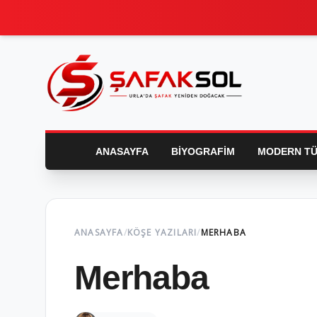
ANASAYFA
BIYOGRAFIM
MODERN TÜ
ANASAYFA
/
KÖŞE YAZILARI
/
MERHABA
Merhaba