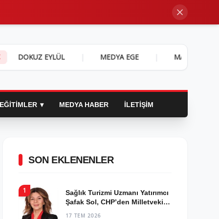
Z EYLÜL
|
MEDYA EGE
|
MARMARA YAŞAM
|
Z
EĞITIMLER
MEDYA HABER
İLETIŞIM
SON EKLENENLER
1
Sağlık Turizmi Uzmanı Yatırımcı
Şafak Sol, CHP’den Milletvekili
Aday Adayı Oldu!
17 TEM 2026