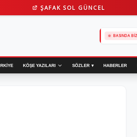
ŞAFAK SOL GÜNCEL
FISILTI
|
EGE OLAY
|
İZ GAZETE
|
DOKU
BASINDA BI
RKIYE
KÖŞE YAZILARI
SÖZLER
HABERLER