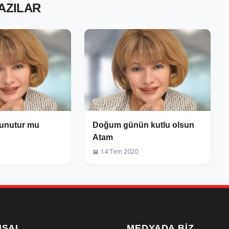
YAZILAR
 unutur mu
Doğum günün kutlu olsun
Atam
14 Tem 2020
MSAL
MEDYADA BIZ