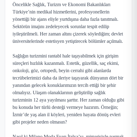
Öncelikle Sağlık, Turizm ve Ekonomi Bakanlıkları
Türkiye’nin medikal hizmetlerini, profesyonellerin
yönettiği bir ajans eliyle yurtdışına daha fazla tanıtmalı.
Sektörün imajını zedeleyecek sorunlar tespit edilip
iyileştirilmeli. Her zaman altını çizerek söylediğim; devlet
üniversitelerinde estetisyen yetiştirecek bölümler açılmalı.
Sağlığın turizmini rantabl hale taşıyabilmek için girişim
süreçleri hızlılık kazanmalı. Estetik, güzellik, saç ekimi,
onkoloji, göz, ortopedi, beyin cerrahi gibi alanlarda
tecrübelerimizi daha da ileriye taşıyarak dünyanın dört bir
yanından gelecek konuklarımızın tercih ettiği bir şehir
olmalıyız. Ulaşım olanaklarının geliştirilip sağlık
turizminin 12 aya yayılması şarttır. Her zaman olduğu gibi
bu konuda her türlü desteği vermeye hazırım. Örneğin;
İzmir’de yaş alan il köyleri, yeniden hayata dönüş evleri
gibi projeler neden olmasın?
Nasıl ki Milano Moda Fuarı İtalya’yı, mimarisiyle parmak