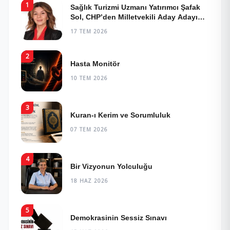
1
Sağlık Turizmi Uzmanı Yatırımcı Şafak
Sol, CHP’den Milletvekili Aday Adayı
Oldu!
17 TEM 2026
2
Hasta Monitör
10 TEM 2026
3
Kuran-ı Kerim ve Sorumluluk
07 TEM 2026
4
Bir Vizyonun Yolculuğu
18 HAZ 2026
5
Demokrasinin Sessiz Sınavı