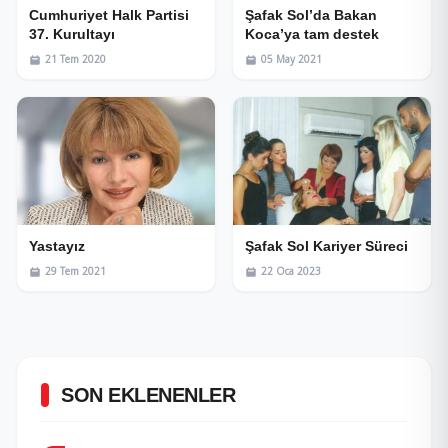
Cumhuriyet Halk Partisi
Şafak Sol’da Bakan
37. Kurultayı
Koca’ya tam destek
21 Tem 2020
05 May 2021
Yastayız
Şafak Sol Kariyer Süreci
29 Tem 2021
22 Oca 2023
SON EKLENENLER