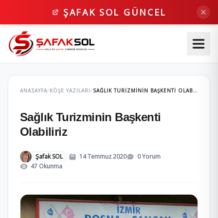
ŞAFAK SOL GÜNCEL
ANASAYFA
/
KÖŞE YAZILARI
/
SAĞLIK TURIZMININ BAŞKENTI OLABILIRIZ
Sağlık Turizminin Başkenti
Olabiliriz
Şafak SOL
14 Temmuz 2020
0 Yorum
47 Okunma