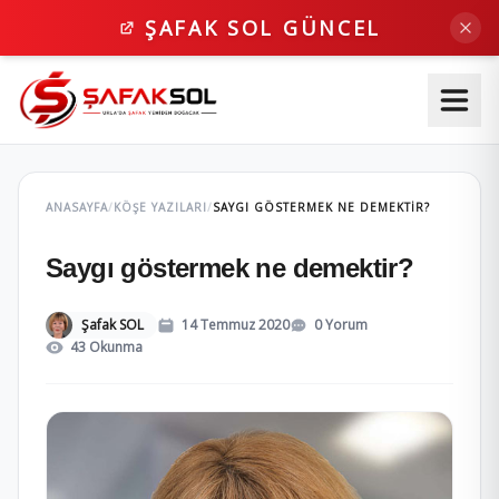
ŞAFAK SOL GÜNCEL
ANASAYFA
/
KÖŞE YAZILARI
/
SAYGI GÖSTERMEK NE DEMEKTIR?
Saygı göstermek ne demektir?
Şafak SOL
14 Temmuz 2020
0 Yorum
43 Okunma