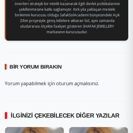
önerileri stratejik bir nitelik kazanarak ilgili devlet politikalarının
şekillenmesine katkı sağlamıştır. Kırk yıla yaklaşan mesleki
birikimini kurucusu olduğu SafakSolAcademi bünyesindeki Açık
Zihin projesiyle geniş kitlelere aktaran Sol, aynı zamanda
uluslararası ölçekte faaliyet gösteren SHAFAK JEWELLERY
markasının kurucusudur.
BIR YORUM BIRAKIN
Yorum yapabilmek için
oturum açmalısınız
.
İLGINIZI ÇEKEBILECEK DIĞER YAZILAR