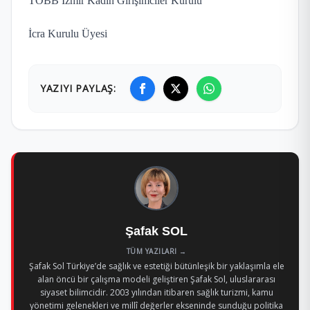
TOBB İzmir Kadın Girişimciler Kurulu
İcra Kurulu Üyesi
YAZIYI PAYLAŞ:
Şafak SOL
TÜM YAZILARI →
Şafak Sol Türkiye’de sağlık ve estetiği bütünleşik bir yaklaşımla ele
alan öncü bir çalışma modeli geliştiren Şafak Sol, uluslararası
siyaset bilimcidir. 2003 yılından itibaren sağlık turizmi, kamu
yönetimi gelenekleri ve millî değerler ekseninde sunduğu politika