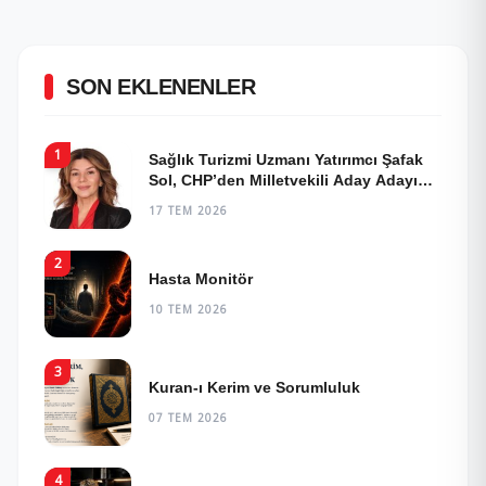
SON EKLENENLER
1
Sağlık Turizmi Uzmanı Yatırımcı Şafak
Sol, CHP’den Milletvekili Aday Adayı
Oldu!
17 TEM 2026
2
Hasta Monitör
10 TEM 2026
3
Kuran-ı Kerim ve Sorumluluk
07 TEM 2026
4