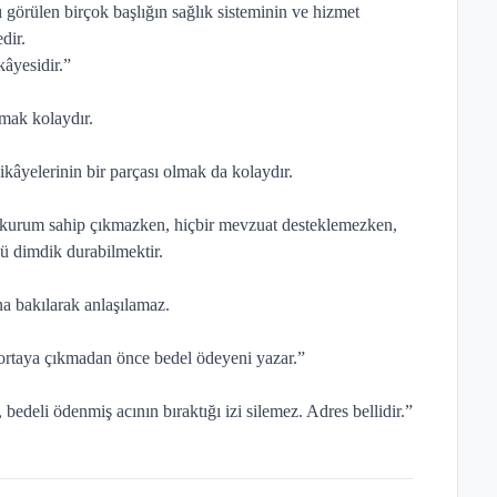
 görülen birçok başlığın sağlık sisteminin ve hizmet
dir.
âyesidir.”
rmak kolaydır.
kâyelerinin bir parçası olmak da kolaydır.
r kurum sahip çıkmazken, hiçbir mevzuat desteklemezken,
lü dimdik durabilmektir.
a bakılarak anlaşılamaz.
ç ortaya çıkmadan önce bedel ödeyeni yazar.”
edeli ödenmiş acının bıraktığı izi silemez. Adres bellidir.”