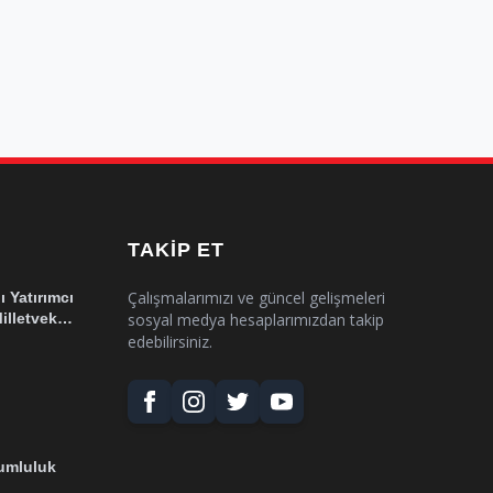
TAKIP ET
Çalışmalarımızı ve güncel gelişmeleri
 Yatırımcı
lletvekili
sosyal medya hesaplarımızdan takip
edebilirsiniz.
rumluluk