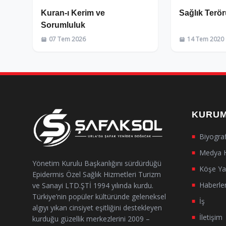
Kuran-ı Kerim ve
Sağlık Terör
Sorumluluk
07 Tem 2026
14 Tem 2020
KURU
Biyogra
■
Medya 
■
Yönetim Kurulu Başkanlığını sürdürdüğü
Köşe Yaz
■
Epidermis Özel Sağlık Hizmetleri Turizm
Haberle
ve Sanayi LTD.ŞTİ 1994 yılında kurdu.
■
Türkiye’nin popüler kültüründe geleneksel
İş
■
algıyı yıkan cinsiyet eşitliğini destekleyen
İletişim
■
kurduğu güzellik merkezlerini 2009 –