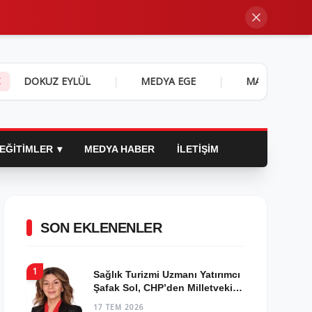
Z EYLÜL
|
MEDYA EGE
|
MARMARA YAŞAM
|
Z
EĞITIMLER
MEDYA HABER
İLETIŞIM
SON EKLENENLER
1
Sağlık Turizmi Uzmanı Yatırımcı
Şafak Sol, CHP’den Milletvekili
Aday Adayı Oldu!
17 TEM 2026