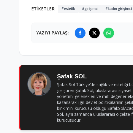
ETIKETLER:
#estetik
#girişimci
#kadın girişimci
YAZIYI PAYLAŞ:
Şafak SOL
Şafak Sol Türkiye’de sağlık ve estetiği b
geliştiren Şafak Sol, uluslararası siyaset
yönetimi gelenekleri ve millî değerler eks
kazanarak ilgili devlet politikalarının şe
birikimini kurucusu olduğu SafakSolAcade
Sol, aynı zamanda uluslararası ölçekt
kurucusudur.