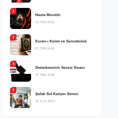
2
Hasta Monitör
10 TEM 2026
3
Kuran-ı Kerim ve Sorumluluk
07 TEM 2026
4
Demokrasinin Sessiz Sınavı
15 HAZ 2026
5
Şafak Sol Kariyer Süreci
22 OCA 2023