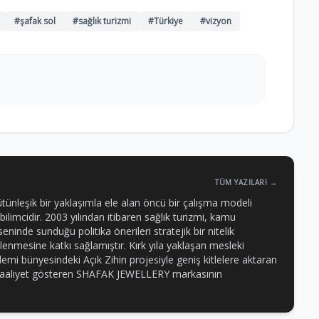
#şafak sol
#sağlık turizmi
#Türkiye
#vizyon
TÜM YAZILARI →
ütünleşik bir yaklaşımla ele alan öncü bir çalışma modeli
 bilimcidir. 2003 yılından itibaren sağlık turizmi, kamu
eninde sunduğu politika önerileri stratejik bir nitelik
killenmesine katkı sağlamıştır. Kırk yıla yaklaşan mesleki
mi bünyesindeki Açık Zihin projesiyle geniş kitlelere aktaran
e faaliyet gösteren SHAFAK JEWELLERY markasının