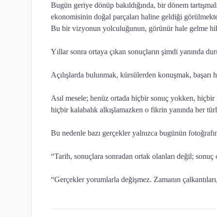
Bugün geriye dönüp bakıldığında, bir dönem tartışmalı
ekonomisinin doğal parçaları haline geldiği görülmekte
Bu bir vizyonun yolculuğunun, görünür hale gelme hik
Yıllar sonra ortaya çıkan sonuçların şimdi yanında du
Açılışlarda bulunmak, kürsülerden konuşmak, başarı hi
Asıl mesele; henüz ortada hiçbir sonuç yokken, hiçbi
hiçbir kalabalık alkışlamazken o fikrin yanında her tür
Bu nedenle bazı gerçekler yalnızca bugünün fotoğrafın
“Tarih, sonuçlara sonradan ortak olanları değil; sonu
“Gerçekler yorumlarla değişmez. Zamanın çalkantıları, b