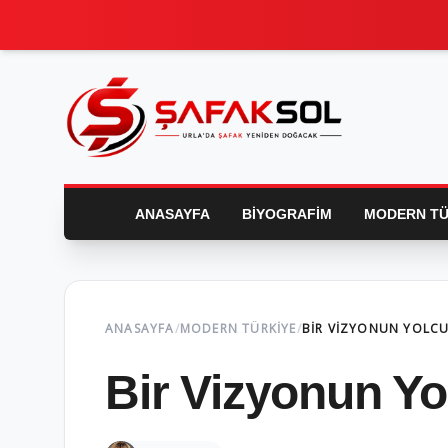
ANASAYFA
BIYOGRAFIM
MODERN TÜ
ANASAYFA
/
MODERN TÜRKIYE
/
BIR VIZYONUN YOLC
Bir Vizyonun Yo