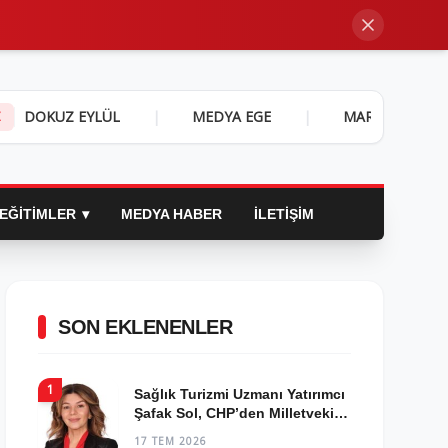
LÜL
|
MEDYA EGE
|
MARMARA YAŞAM
|
H
Z
EĞITIMLER
MEDYA HABER
İLETIŞIM
SON EKLENENLER
1
Sağlık Turizmi Uzmanı Yatırımcı
Şafak Sol, CHP’den Milletvekili
Aday Adayı Oldu!
17 TEM 2026