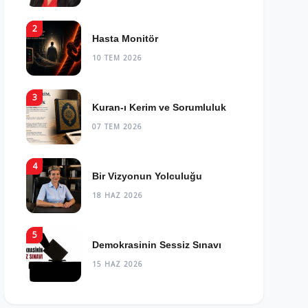
2
Hasta Monitör
10 TEM 2026
3
Kuran-ı Kerim ve Sorumluluk
07 TEM 2026
4
Bir Vizyonun Yolculuğu
18 HAZ 2026
5
Demokrasinin Sessiz Sınavı
15 HAZ 2026