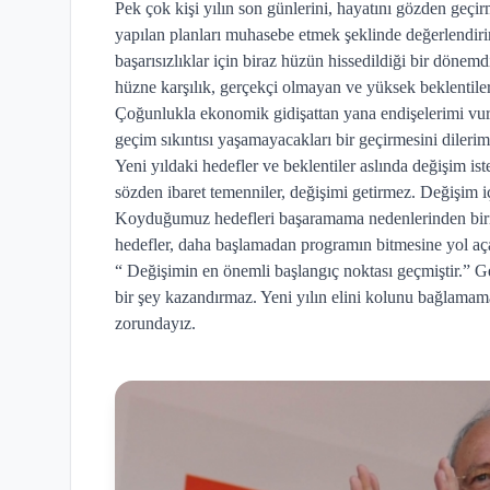
Pek çok kişi yılın son günlerini, hayatını gözden geçi
yapılan planları muhasebe etmek şeklinde değerlendiri
başarısızlıklar için biraz hüzün hissedildiği bir dönem
hüzne karşılık, gerçekçi olmayan ve yüksek beklentiler i
Çoğunlukla ekonomik gidişattan yana endişelerimi vu
geçim sıkıntısı yaşamayacakları bir geçirmesini dilerim
Yeni yıldaki hedefler ve beklentiler aslında değişim iste
sözden ibaret temenniler, değişimi getirmez. Değişim 
Koyduğumuz hedefleri başaramama nedenlerinden biri
hedefler, daha başlamadan programın bitmesine yol aç
“ Değişimin en önemli başlangıç noktası geçmiştir.” Ge
bir şey kazandırmaz. Yeni yılın elini kolunu bağlamamak 
zorundayız.