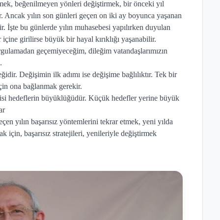
rmek, beğenilmeyen yönleri değiştirmek, bir önceki yıl
r. Ancak yılın son günleri geçen on iki ay boyunca yaşanan
dir. İşte bu günlerde yılın muhasebesi yapılırken duyulan
çine girilirse büyük bir hayal kırıklığı yaşanabilir.
rgulamadan geçemiyeceğim, dileğim vatandaşlarımızın
.
ğidir. Değişimin ilk adımı ise değişime bağlılıktır. Tek bir
için ona bağlanmak gerekir.
si hedeflerin büyüklüğüdür. Küçük hedefler yerine büyük
ar
çen yılın başarısız yöntemlerini tekrar etmek, yeni yılda
için, başarısız stratejileri, yenileriyle değiştirmek