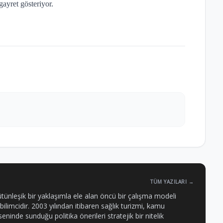
ayret gösteriyor.
TÜM YAZILARI →
ütünleşik bir yaklaşımla ele alan öncü bir çalışma modeli
 bilimcidir. 2003 yılından itibaren sağlık turizmi, kamu
eninde sunduğu politika önerileri stratejik bir nitelik