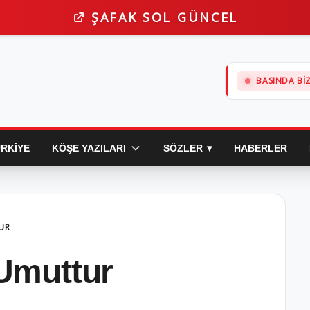
ŞAFAK SOL GÜNCEL
ILTI
|
EGE OLAY
|
İZ GAZETE
|
DOKUZ EY
BASINDA BI
RKIYE
KÖŞE YAZILARI
SÖZLER
HABERLER
TUR
 Umuttur