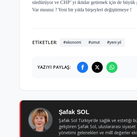
sürdürüyor ve CHP’ yi iktidar getirmek için de büyük g
Var mısınız ? Yeni bir yılda birşeyleri değiştirmeye !
ETIKETLER:
#ekonomi
#umut
#yeni yıl
YAZIYI PAYLAŞ:
Şafak SOL
Şafak Sol Türkiye’de sağlık ve estetiği b
geliştiren Şafak Sol, uluslararası siyaset
yönetimi gelenekleri ve millî değerler eks