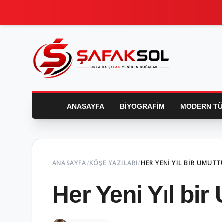
FIS
ANASAYFA
BIYOGRAFIM
MODERN TÜ
ANASAYFA
/
KÖŞE YAZILARI
/
HER YENI YIL BIR UMUT
Her Yeni Yıl bir