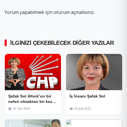
Yorum yapabilmek için
oturum açmalısınız
.
İLGINIZI ÇEKEBILECEK DIĞER YAZILAR
Şafak Sol Altıok’un bir
İş İnsanı Şafak Sol
neferi olmaktan bir kez
daha onur duydum
10 Tem 2020
04 Şub 2022