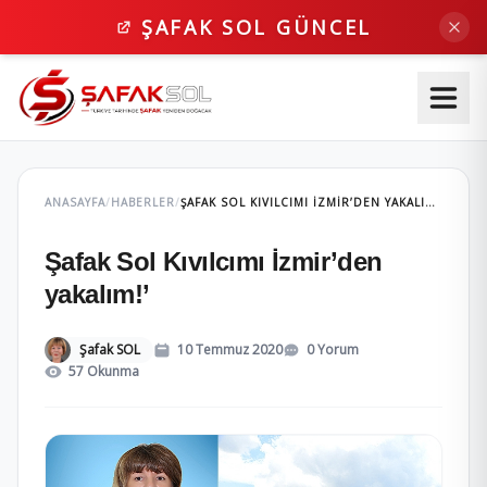
ŞAFAK SOL GÜNCEL
ANASAYFA
/
HABERLER
/
ŞAFAK SOL KIVILCIMI İZMIR’DEN YAKALIM!’
Şafak Sol Kıvılcımı İzmir’den
yakalım!’
Şafak SOL
10 Temmuz 2020
0 Yorum
57 Okunma