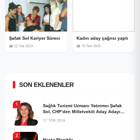
Şafak Sol Kariyer Süreci
Kadın aday çağrısı yaptı
22 Oca 2023
10 Tem 2020
SON EKLENENLER
1
Sağlık Turizmi Uzmanı Yatırımcı Şafak
Sol, CHP’den Milletvekili Aday Adayı
Oldu!
17 TEM 2026
2
Hasta Monitör