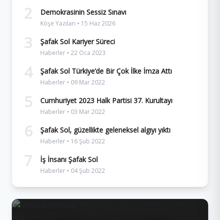
2
Demokrasinin Sessiz Sınavı
Köşe Yazıları • 15 Haz 2026
3
Şafak Sol Kariyer Süreci
Haberler • 22 Oca 2023
4
Şafak Sol Türkiye’de Bir Çok İlke İmza Attı
Haberler • 09 Mar 2022
5
Cumhuriyet 2023 Halk Partisi 37. Kurultayı
Haberler • 03 Mar 2022
6
Şafak Sol, güzellikte geleneksel algıyı yıktı
Haberler • 16 Şub 2022
7
İş İnsanı Şafak Sol
Haberler • 04 Şub 2022