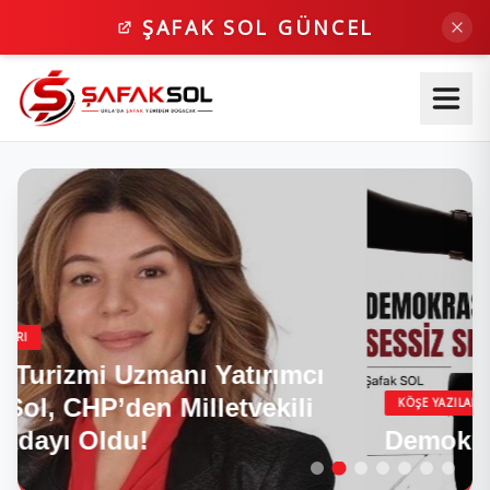
ŞAFAK SOL GÜNCEL
KÖŞE YAZILARI
Demokrasinin Sessiz Sınavı