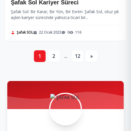
Şafak Sol Kariyer Süreci
Şafak Sol: Bir Karar, Bir Yön, Bir Evren: Şafak Sol, otuz yılı
aşkın kariyer sürecinde yalnızca ticari bir...
Şafak SOL
22 Ocak 2023
0
116
1
2
...
12
»