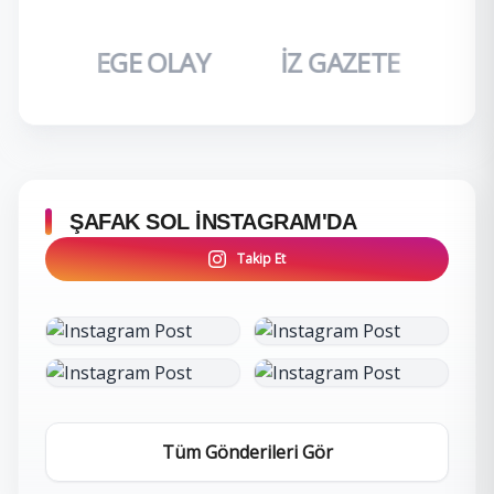
TI
EGE OLAY
İZ GAZETE
DO
ŞAFAK SOL İNSTAGRAM'DA
Takip Et
İncele
İncele
Tüm Gönderileri Gör
İncele
İncele