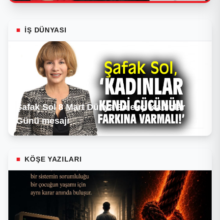
■
İŞ DÜNYASI
Şafak Sol 8 Mart Dünya Emekçi Kadınlar
Günü mesajı
■
KÖŞE YAZILARI