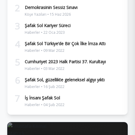
2
Demokrasinin Sessiz Sınavı
Köşe Yazıları • 15 Haz 2026
3
Şafak Sol Kariyer Süreci
Haberler • 22 Oca 2023
4
Şafak Sol Türkiye’de Bir Çok İlke İmza Attı
Haberler • 09 Mar 2022
5
Cumhuriyet 2023 Halk Partisi 37. Kurultayı
Haberler • 03 Mar 2022
6
Şafak Sol, güzellikte geleneksel algıyı yıktı
Haberler • 16 Şub 2022
7
İş İnsanı Şafak Sol
Haberler • 04 Şub 2022