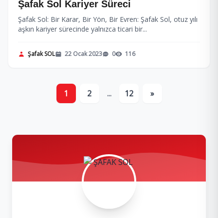
Şafak Sol Kariyer Süreci
Şafak Sol: Bir Karar, Bir Yön, Bir Evren: Şafak Sol, otuz yılı
aşkın kariyer sürecinde yalnızca ticari bir...
Şafak SOL
22 Ocak 2023
0
116
1
2
...
12
»