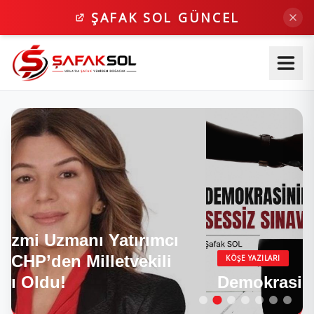
ŞAFAK SOL GÜNCEL
KÖŞE YAZILARI
Demokrasinin Sessiz Sınavı