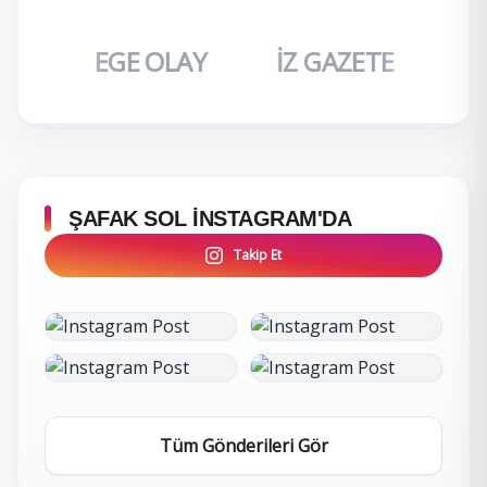
I
EGE OLAY
İZ GAZETE
DO
ŞAFAK SOL İNSTAGRAM'DA
Takip Et
İncele
İncele
Tüm Gönderileri Gör
İncele
İncele