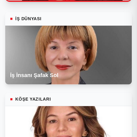
■
İŞ DÜNYASI
İş İnsanı Şafak Sol
■
KÖŞE YAZILARI