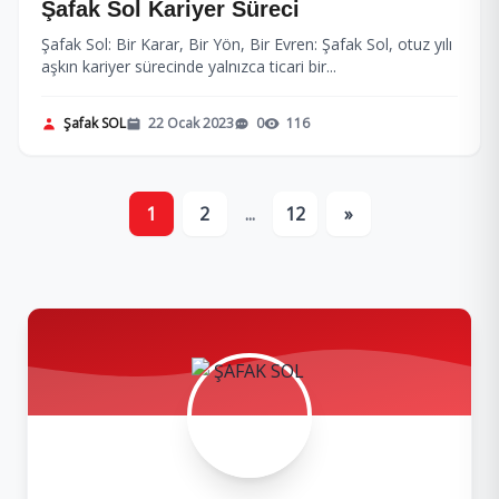
Şafak Sol Kariyer Süreci
Şafak Sol: Bir Karar, Bir Yön, Bir Evren: Şafak Sol, otuz yılı
aşkın kariyer sürecinde yalnızca ticari bir...
Şafak SOL
22 Ocak 2023
0
116
1
2
...
12
»