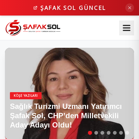
ŞAFAK SOL GÜNCEL
KÖŞE YAZILARI
Sağlık Turizmi Uzmanı Yatırımcı
Şafak Sol, CHP’den Milletvekili
Aday Adayı Oldu!