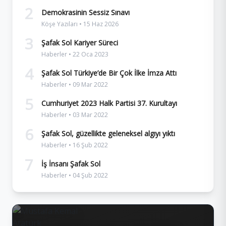
2
Demokrasinin Sessiz Sınavı
Köşe Yazıları • 15 Haz 2026
3
Şafak Sol Kariyer Süreci
Haberler • 22 Oca 2023
4
Şafak Sol Türkiye’de Bir Çok İlke İmza Attı
Haberler • 09 Mar 2022
5
Cumhuriyet 2023 Halk Partisi 37. Kurultayı
Haberler • 03 Mar 2022
6
Şafak Sol, güzellikte geleneksel algıyı yıktı
Haberler • 16 Şub 2022
7
İş İnsanı Şafak Sol
Haberler • 04 Şub 2022