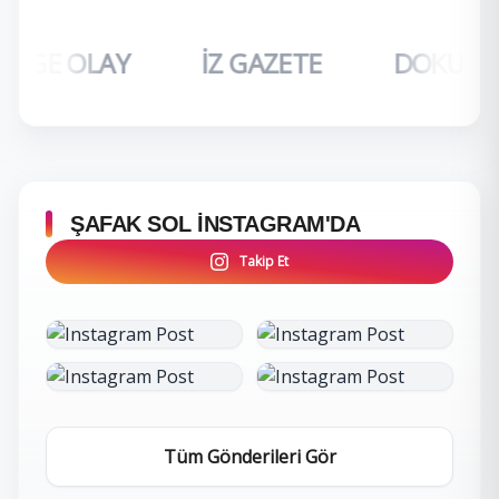
EGE OLAY
İZ GAZETE
DOKUZ E
ŞAFAK SOL İNSTAGRAM'DA
Takip Et
İncele
İncele
Tüm Gönderileri Gör
İncele
İncele